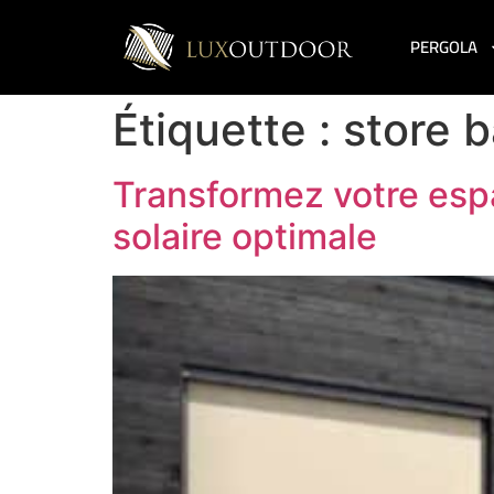
PERGOLA
Étiquette :
store b
Transformez votre espa
solaire optimale